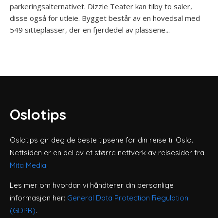
parkeringsalternativet. Dizzie Teater kan tilby to saler,
disse også for utleie. Bygget består av en hovedsal med
549 sitteplasser, der en fjerdedel av plassene...
Oslotips
Oslotips gir deg de beste tipsene for din reise til Oslo.
Nettsiden er en del av et større nettverk av reisesider fra
Mita Media
.
Les mer om hvordan vi håndterer din personlige
informasjon her:
General Data Protection Regulation
(GDPR)
.