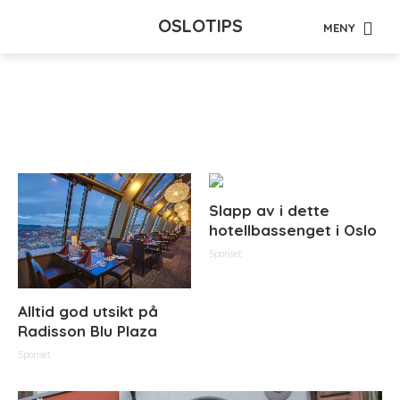
OSLOTIPS
MENY
Tag - konsertsal
Slapp av i dette
hotellbassenget i Oslo
Sponset
Alltid god utsikt på
Radisson Blu Plaza
Sponset