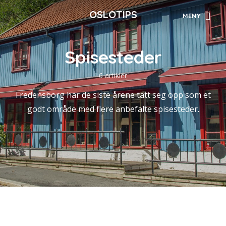
OSLOTIPS
MENY
Spisesteder
6 artikler
Fredensborg har de siste årene tatt seg opp som et
godt område med flere anbefalte spisesteder.