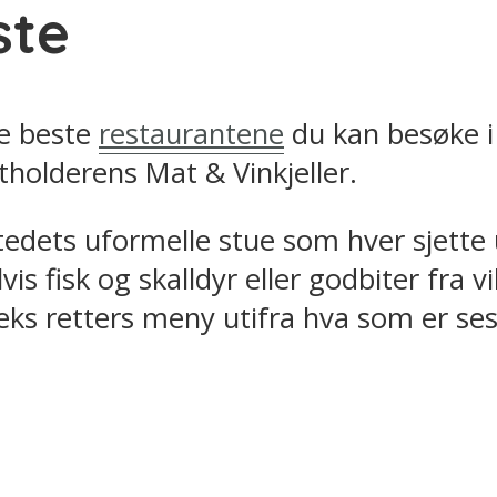
ste
de beste
restaurantene
du kan besøke i 
tholderens Mat & Vinkjeller.
edets uformelle stue som hver sjette uk
fisk og skalldyr eller godbiter fra vi
eks retters meny utifra hva som er se