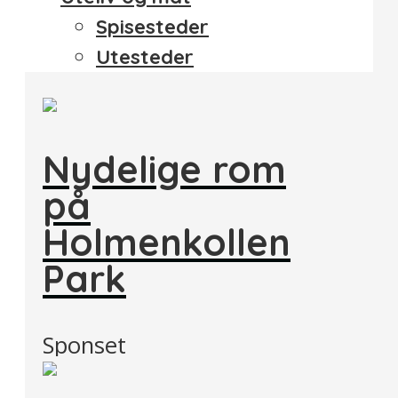
Spisesteder
Utesteder
Nydelige rom
på
Holmenkollen
Park
Sponset