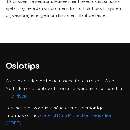
30-bussen fra sentrum. Museet har hovedfokus på norsk
sjøfart og hvordan vi nordmenn har forholdt oss til kysten
og vassdragene gjennom historien. Blant de faste...
Oslotips
Oslotips gir deg de beste tipsene for din reise til Oslo.
Nettsiden er en del av et større nettverk av reisesider fra
Mita Media
.
Les mer om hvordan vi håndterer din personlige
informasjon her:
General Data Protection Regulation
(GDPR)
.