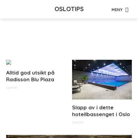
OSLOTIPS
MENY
Tag - kysten
Alltid god utsikt på
Radisson Blu Plaza
Sponset
Slapp av i dette
hotellbassenget i Oslo
Sponset