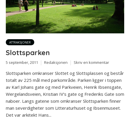
ATTRAKSJONER
Slottsparken
5 september, 2011
Redaksjonen
Skriv en kommentar
Slottsparken omkranser Slottet og Slottsplassen og består
totalt av 225 mål med parkområde. Parken ligger i toppen
av Karl Johans gate og med Parkveien, Henrik Ibsensgate,
Wergelandsveien, Kristian IV’s gate og Frederiks Gate som
naboer. Langs gatene som omkranser Slottsparken finner
man severdigheter som Litteraturhuset og Ibsenmuseet.
Det var arkitekt Hans...