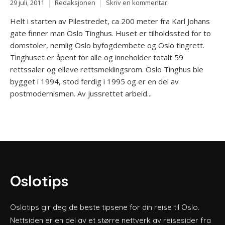
29 juli, 2011
Redaksjonen
Skriv en kommentar
Helt i starten av Pilestredet, ca 200 meter fra Karl Johans
gate finner man Oslo Tinghus. Huset er tilholdssted for to
domstoler, nemlig Oslo byfogdembete og Oslo tingrett.
Tinghuset er åpent for alle og inneholder totalt 59
rettssaler og elleve rettsmeklingsrom. Oslo Tinghus ble
bygget i 1994, stod ferdig i 1995 og er en del av
postmodernismen. Av jussrettet arbeid...
Oslotips
Oslotips gir deg de beste tipsene for din reise til Oslo.
Nettsiden er en del av et større nettverk av reisesider fra