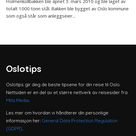
Holmenkollbakken ble åpnet 3. mars 2010 og ble laget av
totalt 1000 tonn stål. Bakken ble bygget av Oslo kommune
som også står som anleggseier...
Oslotips
Oslotips gir deg de beste tipsene for din reise til Oslo.
Nettsiden er en del av et større nettverk av reisesider fra
Mita Media
.
Les mer om hvordan vi håndterer din personlige
informasjon her:
General Data Protection Regulation
(GDPR)
.