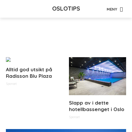
OSLOTIPS
MENY
Tag - skimuseum
Alltid god utsikt på
Radisson Blu Plaza
Sponset
Slapp av i dette
hotellbassenget i Oslo
Sponset