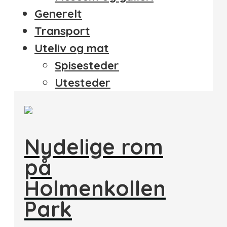
Generelt
Transport
Uteliv og mat
Spisesteder
Utesteder
Nydelige rom
på
Holmenkollen
Park