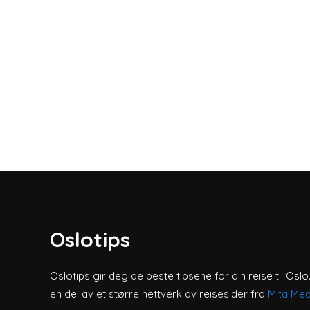
Oslotips
Oslotips gir deg de beste tipsene for din reise til Oslo
en del av et større nettverk av reisesider fra
Mita Med