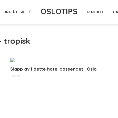
OSLOTIPS
TING Å GJØRE
GENERELT
TR
- tropisk
Slapp av i dette hotellbassenget i Oslo
Sponset