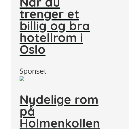
Når du
trenger et
billig og bra
hotellrom i
Oslo
Sponset
Nydelige rom
på
Holmenkollen