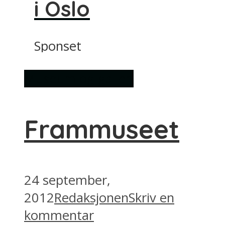
i Oslo
Sponset
Museum og galleri
Frammuseet
24 september,
2012
Redaksjonen
Skriv en
kommentar