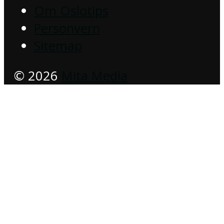
Om Oslotips
Personvern
Sitemap
© 2026
Mita Media