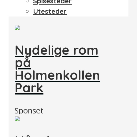
Spisesteder
Utesteder
Nydelige rom
på
Holmenkollen
Park
Sponset