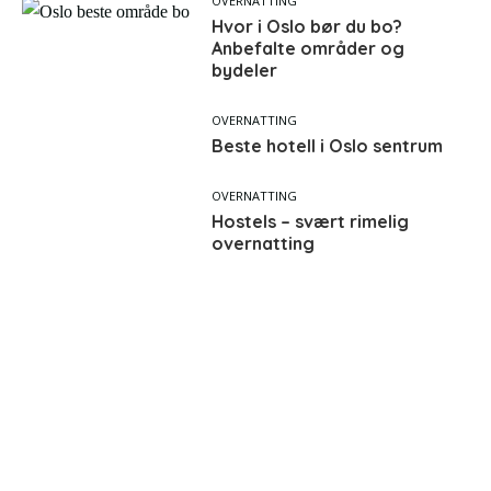
OVERNATTING
Hvor i Oslo bør du bo?
Anbefalte områder og
bydeler
OVERNATTING
Beste hotell i Oslo sentrum
OVERNATTING
Hostels – svært rimelig
overnatting