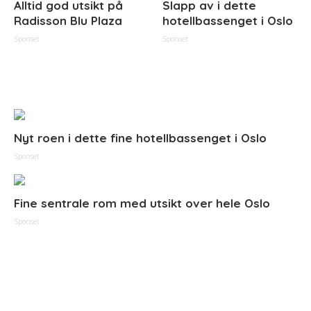
Alltid god utsikt på
Slapp av i dette
Radisson Blu Plaza
hotellbassenget i Oslo
Sponset
Sponset
Nyt roen i dette fine hotellbassenget i Oslo
Sponset
Fine sentrale rom med utsikt over hele Oslo
Sponset