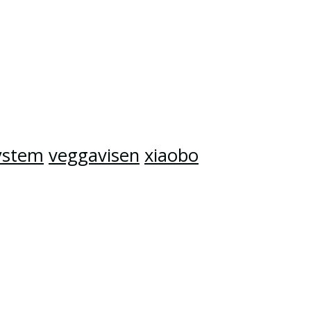
ystem
veggavisen
xiaobo