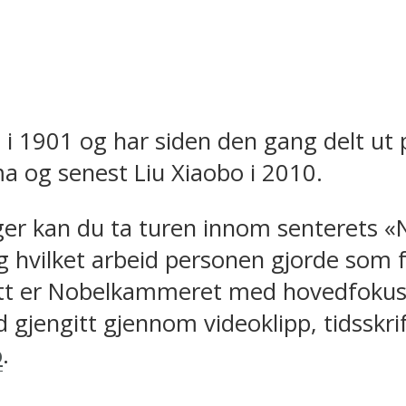
 i 1901 og har siden den gang delt ut p
ma og senest Liu Xiaobo i 2010.
nger kan du ta turen innom senterets «
g hvilket arbeid personen gjorde som f
 titt er Nobelkammeret med hovedfoku
 gjengitt gjennom videoklipp, tidsskrif
o
.